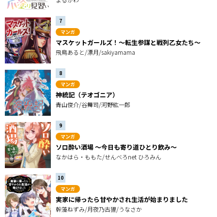
マンガ
マスケットガールズ！～転生参謀と戦列乙女たち～
飛鳥あると/漂月/sakiyamama
マンガ
神統記（テオゴニア）
青山俊介/谷舞司/河野紘一郎
マンガ
ソロ酔い酒場 〜今日も寄り道ひとり飲み〜
なかはら・ももた/せんべろnet ひろみん
マンガ
実家に帰ったら甘やかされ生活が始まりました
幹藻ねずみ/月夜乃古狸/うなさか