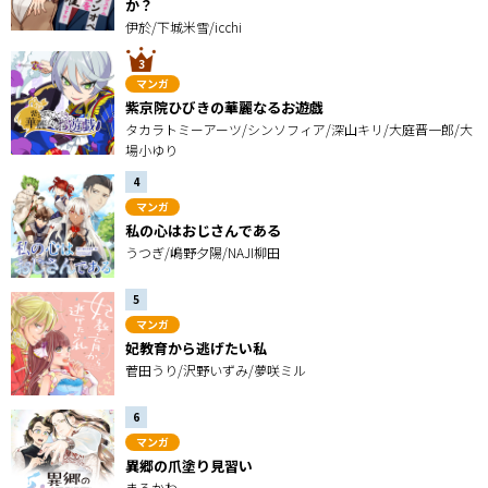
か？
伊於/下城米雪/icchi
マンガ
紫京院ひびきの華麗なるお遊戯
タカラトミーアーツ/シンソフィア/深山キリ/大庭晋一郎/大
場小ゆり
マンガ
私の心はおじさんである
うつぎ/嶋野夕陽/NAJI柳田
マンガ
妃教育から逃げたい私
菅田うり/沢野いずみ/夢咲ミル
マンガ
異郷の爪塗り見習い
まるかわ