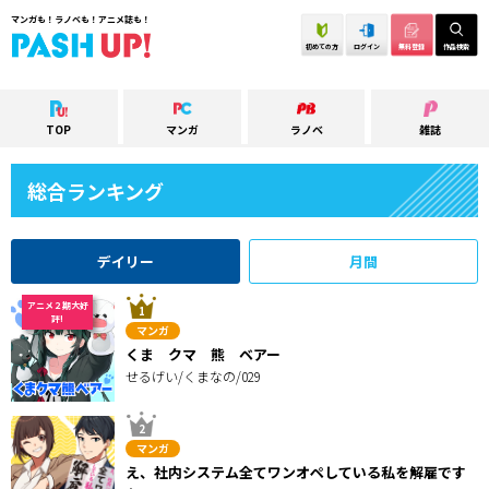
マンガも！ラノベも！アニメ誌も！
初めての方
ログイン
無料登録
作品検索
TOP
マンガ
ラノベ
雑誌
総合ランキング
デイリー
月間
アニメ２期大好
評!
マンガ
くま クマ 熊 ベアー
せるげい/くまなの/029
マンガ
え、社内システム全てワンオペしている私を解雇です