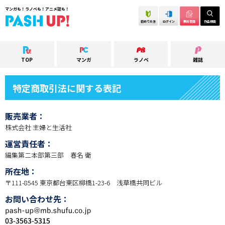
マンガも！ラノベも！アニメ誌も！
初めての方
ログイン
無料登録
作品検索
TOP
マンガ
ラノベ
雑誌
特定商取引法に関する表記
販売業者：
株式会社 主婦と生活社
運営責任者：
編集第二本部第三部 春名 衛
所在地：
〒111-8545 東京都台東区柳橋1-23-6 浅草橋共同ビル
お問い合わせ先：