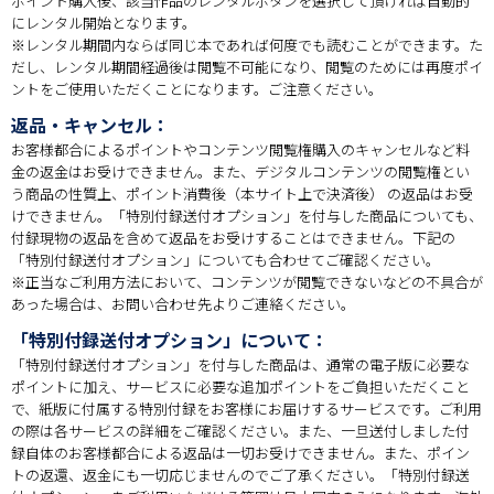
ポイント購入後、該当作品のレンタルボタンを選択して頂ければ自動的
にレンタル開始となります。
※レンタル期間内ならば同じ本であれば何度でも読むことができます。た
だし、レンタル期間経過後は閲覧不可能になり、閲覧のためには再度ポイ
ントをご使用いただくことになります。ご注意ください。
返品・キャンセル：
お客様都合によるポイントやコンテンツ閲覧権購入のキャンセルなど料
金の返金はお受けできません。また、デジタルコンテンツの閲覧権とい
う商品の性質上、ポイント消費後（本サイト上で決済後） の返品はお受
けできません。「特別付録送付オプション」を付与した商品についても、
付録現物の返品を含めて返品をお受けすることはできません。下記の
「特別付録送付オプション」についても合わせてご確認ください。
※正当なご利用方法において、コンテンツが閲覧できないなどの不具合が
あった場合は、お問い合わせ先よりご連絡ください。
「特別付録送付オプション」について：
「特別付録送付オプション」を付与した商品は、通常の電子版に必要な
ポイントに加え、サービスに必要な追加ポイントをご負担いただくこと
で、紙版に付属する特別付録をお客様にお届けするサービスです。ご利用
の際は各サービスの詳細をご確認ください。また、一旦送付しました付
録自体のお客様都合による返品は一切お受けできません。また、ポイン
トの返還、返金にも一切応じませんのでご了承ください。「特別付録送