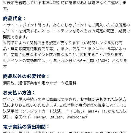
※表示を省略している事項は取引時に請求があれば遅滞なくご連絡しま
す。
商品代金：
本サイトはポイント制です。あらかじめポイントをご購入いただき所定の
ポイントを消費することで、コンテンツをそれぞれの規定の範囲、期間で
閲覧できます。
※商品によって閲覧できる規定が異なります（48時間レンタル対応商
品・無期限閲覧権取得商品等）。また、商品ごとまたはセール等によっ
て、閲覧に必要なポイント数が異なること、変動することがあります。
※ポイントの有効期間は、付与された日から6ヶ月間（180日）となりま
す
商品以外の必要代金：
消費税、通信事業者の定めたデータ通信料
お支払い方法：
ポイント購入手続きの際に画面に表示され、お客様が選択された決済方
法によりお支払いいただきます｡支払時期は事業者毎の規定によります。
決済手段（クレジットカード決済、ドコモ払い、au PAY（auかんたん決
済）、
楽天ペイ
、PayPay、BitCash、WebMoney）
電子書籍の貸出期間：