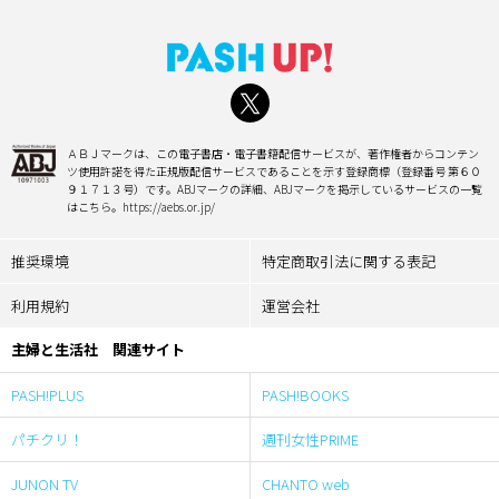
ＡＢＪマークは、この電子書店・電子書籍配信サービスが、著作権者からコンテン
ツ使用許諾を得た正規版配信サービスであることを示す登録商標（登録番号 第６０
９１７１３号）です。ABJマークの詳細、ABJマークを掲示しているサービスの一覧
はこちら。https://aebs.or.jp/
推奨環境
特定商取引法に関する表記
利用規約
運営会社
主婦と生活社 関連サイト
PASH!PLUS
PASH!BOOKS
パチクリ！
週刊女性PRIME
JUNON TV
CHANTO web