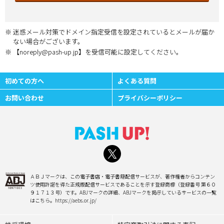
迷惑メール対策でドメイン指定受信を設定されているとメールが届か
ない場合がございます。
【noreply@pash-up.jp】を受信可能に設定してください。
初めての方へ
よくある質問
お問い合わせ
プライバシーポリシー
ＡＢＪマークは、この電子書店・電子書籍配信サービスが、著作権者からコンテン
ツ使用許諾を得た正規版配信サービスであることを示す登録商標（登録番号 第６０
９１７１３号）です。ABJマークの詳細、ABJマークを掲示しているサービスの一覧
はこちら。https://aebs.or.jp/