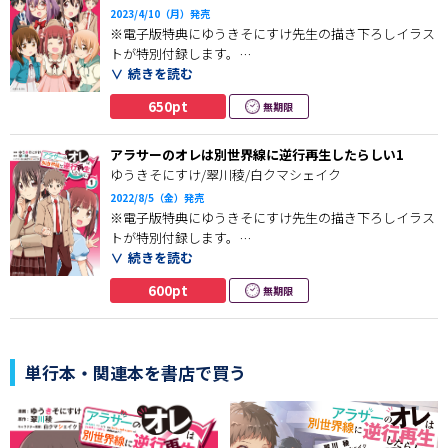
いまだに付き合っていない２人の関係に周囲もモダモダ
2023/4/10（月）発売
する中、水島さんが幸星を花火大会デートに誘う！
※電子版特典にゆうきそにすけ先生の描き下ろしイラス
トが特別付録します。
これは、コミュ障ボッチで陰キャだったアラサー男の人
続きを読む
生・青春やりなおし物語、第3弾！
２度目の高校生活に馴染んできた幸星。
650pt
無期限
義妹の莉奈ちゃんの運動会では、
お弁当作りやPTA競技の参加と大活躍！
アラサーのオレは別世界線に逆行再生したらしい1
ゆうきそにすけ/翠川稜/白クマシェイク
そして水島さんを自宅にお招きして、一緒に夕飯!?
2022/8/5（金）発売
ここから恋へと発展するのか!?
※電子版特典にゆうきそにすけ先生の描き下ろしイラス
トが特別付録します。
これは、コミュ障ボッチで陰キャだったアラサー男の
続きを読む
人生・青春やりなおし物語、第２弾！
会社の後輩の結婚式に出席したあと、
600pt
無期限
真崎幸星は不運にもトラックに撥ねられた。
「何で…オレ、若返ってるんだ…!?」
単行本・関連本を書店で買う
目覚めると身体が15歳に!? でも時代はそのまま!?
当時はいなかった妹の存在、過去とは違う家族との
関わり、そして２度目の高校生活ーー