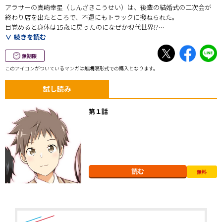
アラサーの真崎幸星（しんざきこうせい）は、後輩の結婚式の二次会が
終わり店を出たところで、不運にもトラックに撥ねられた。
目覚めると身体は15歳に戻ったのになぜか現代世界⁉︎
当時いるはずのなかった家族の追加で、過去とは違う家族との関わり。
続きを読む
そして２度目の高校生活を送ることに−−
これは、コミュ障ボッチで陰キャだったアラサー男の人生・青春やりな
無期限
おし物語。
このアイコンがついているマンガは無期限形式での購入となります。
試し読み
第１話
読む
無料