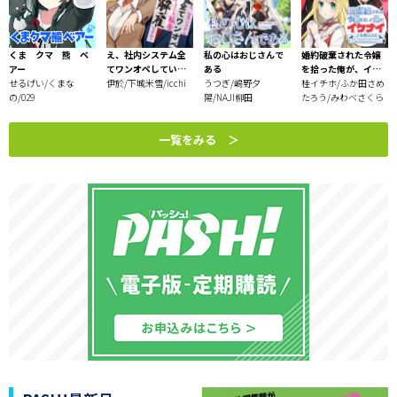
くま クマ 熊 ベ
え、社内システム全
私の心はおじさんで
婚約破棄された令嬢
アー
てワンオペしている
ある
を拾った俺が、イケ
せるげい/くまな
私を解雇ですか？
伊於/下城米雪/icchi
うつぎ/嶋野夕
ナイことを教え込
桂イチホ/ふか田さめ
の/029
陽/NAJI柳田
む 〜美味しいもの
たろう/みわべさくら
を食べさせておしゃ
れをさせて、世界一
一覧をみる ＞
幸せな少女にプロデ
ュース！〜