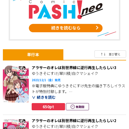
単行本
↑↓ 並び替え
アラサーのオレは別世界線に逆行再生したらしい3
ゆうきそにすけ/翠川稜/白クマシェイク
2023/12/1（金）発売
※電子版特典にゆうきそにすけ先生の描き下ろしイラス
トが特別付録します。
続きを読む
体育祭の借り物競走で水島さんが先輩から告白され
650pt
無期限
る！？
そんな噂を耳にした幸星は終始ソワソワ。
アラサーのオレは別世界線に逆行再生したらしい2
ゆうきそにすけ/翠川稜/白クマシェイク