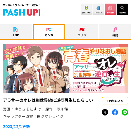
マンガも！ラノベも！アニメ誌も！
初めての方
ログイン
無料登録
作品検索
TOP
マンガ
ラノベ
雑誌
アラサーのオレは別世界線に逆行再生したらしい
お気に入り
漫画：ゆうきそにすけ
原作：翠川稜
キャラクター原案：白クマシェイク
2023/12/1
更新