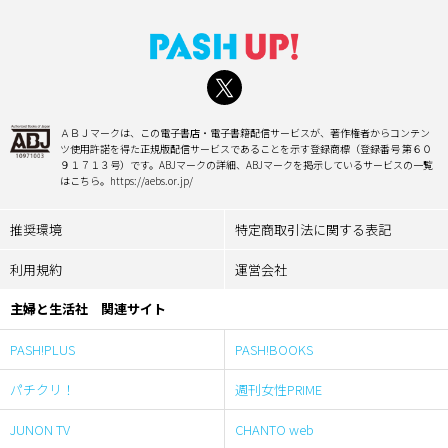
ＡＢＪマークは、この電子書店・電子書籍配信サービスが、著作権者からコンテン
ツ使用許諾を得た正規版配信サービスであることを示す登録商標（登録番号 第６０
９１７１３号）です。ABJマークの詳細、ABJマークを掲示しているサービスの一覧
はこちら。https://aebs.or.jp/
推奨環境
特定商取引法に関する表記
利用規約
運営会社
主婦と生活社 関連サイト
PASH!PLUS
PASH!BOOKS
パチクリ！
週刊女性PRIME
JUNON TV
CHANTO web