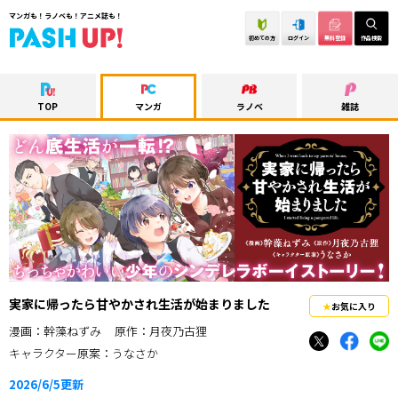
マンガも！ラノベも！アニメ誌も！
初めての方
ログイン
無料登録
作品検索
TOP
マンガ
ラノベ
雑誌
実家に帰ったら甘やかされ生活が始まりました
お気に入り
漫画：幹藻ねずみ
原作：月夜乃古狸
キャラクター原案：うなさか
2026/6/5
更新