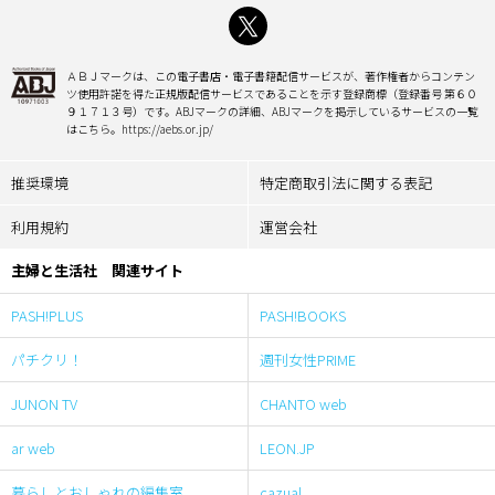
ＡＢＪマークは、この電子書店・電子書籍配信サービスが、著作権者からコンテン
ツ使用許諾を得た正規版配信サービスであることを示す登録商標（登録番号 第６０
９１７１３号）です。ABJマークの詳細、ABJマークを掲示しているサービスの一覧
はこちら。https://aebs.or.jp/
推奨環境
特定商取引法に関する表記
利用規約
運営会社
主婦と生活社 関連サイト
PASH!PLUS
PASH!BOOKS
パチクリ！
週刊女性PRIME
JUNON TV
CHANTO web
ar web
LEON.JP
暮らしとおしゃれの編集室
cazual