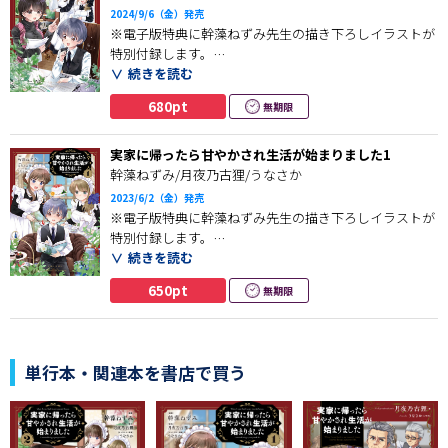
新しい環境で不安な陽斗だったが、
2024/9/6（金）発売
素直でかわいい陽斗の姿に目が離せない生徒が続出!?
※電子版特典に幹藻ねずみ先生の描き下ろしイラストが
特別付録します。
新たな甘やかされ生活がスタート！な第3巻！
続きを読む
同級生からいじめられ、
680pt
無期限
両親から虐待される生活を送っていた少年は、
実は資産家の息子だった！
実家に帰ったら甘やかされ生活が始まりました1
突然＜西蓮寺陽斗＞として新しい生活がスタートし
幹藻ねずみ/月夜乃古狸/うなさか
今までと180度違う日常に戸惑いながらも、
2023/6/2（金）発売
周りからの愛情を受けながら日々を過ごしていた。
※電子版特典に幹藻ねずみ先生の描き下ろしイラストが
特別付録します。
夢だった高校へ通うために
続きを読む
受験勉強をすることになったのだが、
学校では同級生からいじめられ、
650pt
無期限
独学だった陽斗は英語に苦手意識があった。
家に帰れば両親から虐待される。
――辛い日々を過ごす少年・井上達也。
その補強のため新しい家庭教師がくることになって…!?
甘やかされがさらに加速!?な第２巻！
それでも新聞配達のバイトを懸命にこなし、
単行本・関連本を書店で買う
周囲の優しい人達に見守られひたむきに生きてきた。
そんなある日、彼の前に弁護士を
名乗る一人の女性が訪ねてきて……!?