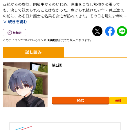
両親からの虐待、同級生からのいじめ。家事をこなし勉強を頑張って
も、決して認められることはなかった。虐げられ続けた少年・井上達也
の前に、ある日弁護士を名乗る女性が訪ねてきた。その日を境に少年の
生活は一変していく。ようやく出会えた孫をどこまでも甘やかそうとす
続きを読む
る資産家の祖父・皇重斗。幼く見える少年の容姿に庇護欲をかき立てら
れ、全力で甘えさせようとする使用人達－－。どんなに辛くても、苦し
無期限
くても生きていればきっと転機が訪れる……。誰よりも辛い思いをしてき
このアイコンがついているマンガは無期限形式での購入となります。
た少年が、これ以上ない幸せに囲まれる学園ドタバタラブコメディ！
試し読み
第1話
読む
無料