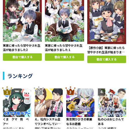
人生一変！ちっちゃかわいい少年の
シンデレラボーイストーリー！
実家に帰ったら甘やかされ生
実家に帰ったら甘やかされ生
【原作小説】実家に帰ったら
活が始まりました2
活が始まりました１
甘やかされ生活が始まりまし
た1
書店で購入する
書店で購入する
書店で購入する
ランキング
くま クマ 熊 ベ
え、社内システム全
紫京院ひびきの華麗
私の心はおじさんで
アー
てワンオペしている
なるお遊戯
ある
せるげい/くまな
私を解雇ですか？
伊於/下城米雪/icchi
タカラトミーアーツ/
うつぎ/嶋野夕