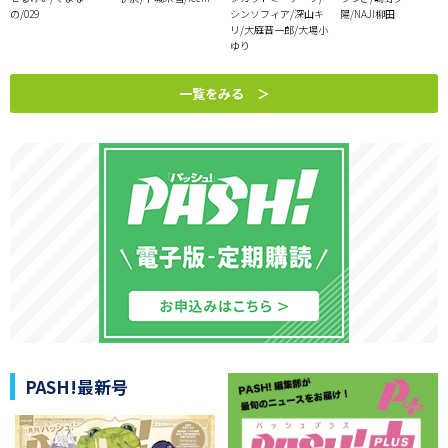
の/029
シンソフィア/深山キ
陽/NAJI柳田
リ/大庭晋一郎/大場小
ゆり
一覧をみる ＞
PASH!最新号