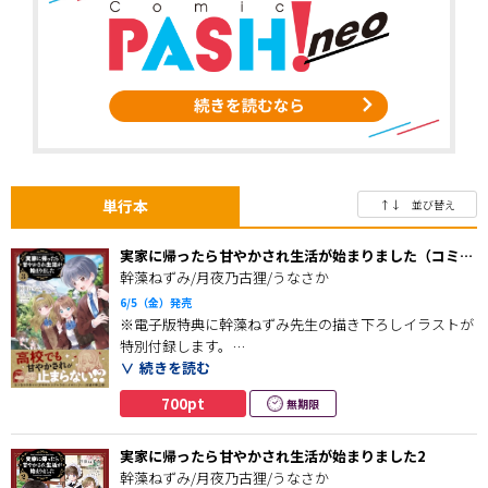
単行本
↑↓ 並び替え
実家に帰ったら甘やかされ生活が始まりました（コミッ
ク）３
幹藻ねずみ/月夜乃古狸/うなさか
6/5（金）発売
※電子版特典に幹藻ねずみ先生の描き下ろしイラストが
特別付録します。
続きを読む
いじめ、虐待を受けていた生活から一転
700pt
無期限
資産家の祖父やメイドたちに甘やかされ幸せな日々を送
っていた西蓮寺陽斗は
必死に勉強し、憧れの高校生になることに！
実家に帰ったら甘やかされ生活が始まりました2
幹藻ねずみ/月夜乃古狸/うなさか