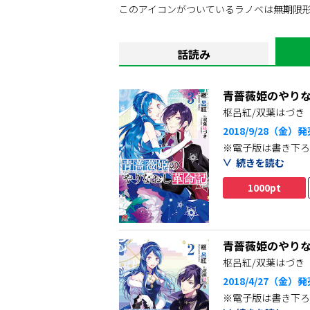
滅びの未来を変えるため、
このアイコンがついているラノベは無期限
革命首謀者あらため王女付き補佐官・クロ
話読み
青薔薇姫のやり
枢呂紅/双葉はづき
2018/9/28（金）
※電子版は書き下ろ
続きを読む
波乱に満ちた隣国訪
1000pt
束の間の休息の中で
クロヴィスを喪うか
彼を死なせてしまう
青薔薇姫のやり
悩んだ末にアリシア
枢呂紅/双葉はづき
で…！？
2018/4/27（金）
※電子版は書き下ろ
星の加護に導かれた