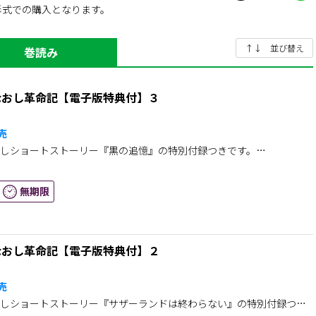
形式での購入となります。
ヴィスと共に立ち上がる！
↑↓ 並び替え
巻読み
なおし革命記【電子版特典付】３
発売
しショートストーリー『黒の追憶』の特別付録つきです。
問も終わり、補佐官のクロヴィスと想いを通わせた王女アリシア。
無期限
甘やかな幸福を噛みしめるが、突如よみがえった前世の記憶は、
もしれない恐怖を心に刻みつけた。
なんて、それだけは嫌。
なおし革命記【電子版特典付】２
はある策を講じるが、それがクロヴィスとの間にすれ違いを生ん
発売
しショートストーリー『サザーランドは終わらない』の特別付録つき
“奇跡の薔薇姫”アリシアと、その運命の人クロヴィス。