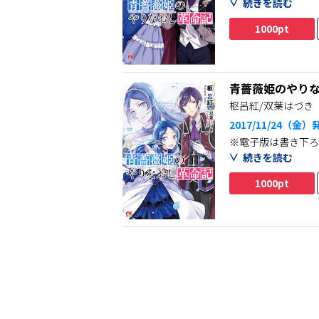
です。
続きを読む
そして彼女と共に歩
1000pt
王位を目指すと決め
その第一歩として広
ところが反対派の裏
青薔薇姫のやり
事件から6年後。社
枢呂紅/双葉はづき
前世の夫との再会、
2017/11/24（金）
あの「革命の夜」の
※電子版は書き下ろ
運命を変えようとも
す。
続きを読む
物語の歯車が大きく
1000pt
歴史ある誇り高きハ
王妃アリシアは城に
王女アリシアは10
自分が“やりなおし
混乱するアリシアを
前世で自分を亡き者
運命のいたずらで“
滅びの未来を変える