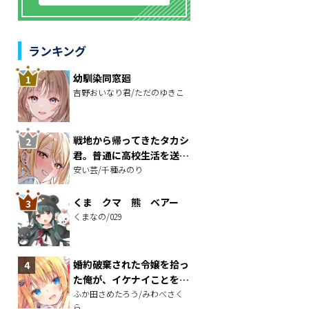
ランキング
幼馴染同窓廻
吉野おいなり君/ただのゆきこ
戦地から帰ってきたタカシ
君。普通に高校生活を送り
たい
安い芸/千種みのり
くま クマ 熊 ベアー
くまなの/029
婚約破棄された令嬢を拾っ
た俺が、イケナイことを教
え込む～美味しいものを食
ふか田さめたろう/みわべさく
ら