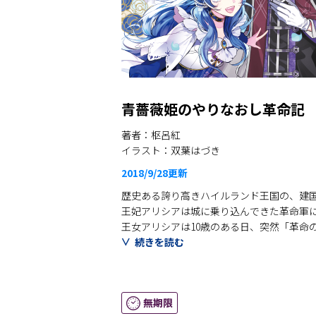
青薔薇姫のやりなおし革命記
著者：枢呂紅
イラスト：双葉はづき
2018/9/28
更新
歴史ある誇り高きハイルランド王国の、建
王妃アリシアは城に乗り込んできた革命軍に
王女アリシアは10歳のある日、突然「革命
自分が“やりなおしの生”を生きていること
続きを読む
混乱するアリシアを待ち受けていたのは、
前世で自分を亡き者にした謎の美青年・クロ
無期限
運命のいたずらで“やりなおしの生”をあた