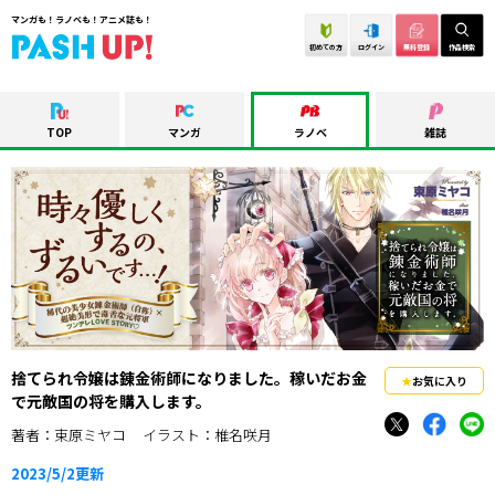
マンガも！ラノベも！アニメ誌も！
初めての方
ログイン
無料登録
作品検索
TOP
マンガ
ラノベ
雑誌
捨てられ令嬢は錬金術師になりました。稼いだお金
お気に入り
で元敵国の将を購入します。
著者：束原ミヤコ
イラスト：椎名咲月
2023/5/2
更新