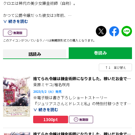
クロエは稀代の美少女錬金術師（自称）。
かつて公爵令嬢だった彼女は3年前、
突然婚約破棄されたうえ身分を剥奪され、
続きを読む
王都にぽいっと捨てられた。
無期限
その後なりゆきで錬金術師に弟子入りし、
このアイコンがついているラノベは無期限形式での購入となります。
今や王都にお店を構えるほどのお金持ちに！
巻読み
話読み
守銭奴となったクロエは、
敵国の元将軍で超美形のジュリアスを奴隷闘技場で購入。
↑↓ 並び替え
残酷で冷酷な黒太子と恐れられたその男を、
クロエは錬金術の素材集めの護衛にしたのだが…⁉︎
捨てられ令嬢は錬金術師になりました。稼いだお金で元
敵国の将を購入します。【電子版特典付】 ３
束原ミヤコ/椎名咲月
顔良しスタイル良し性格最悪⁉︎ のジュリアスに弄ばれるうちに、
2023/5/2（火）発売
なぜだか少しずつ彼に惹かれていき…!?
※電子版は書き下ろしショートストーリー
『ジュリアスさんとドレスと私』の特別付録つきです。
稀代の美少女錬金術師×超絶美形で毒舌な元将軍の、
続きを読む
ツンデレLOVE STORY！
ラシード神聖国にて聖戦に巻き込まれ、「死の蛇」と
1300pt
無期限
呼ばれる悪魔・サマエルと対峙したクロエとジュリア
ス。
捨てられ令嬢は錬金術師になりました。稼いだお金で元