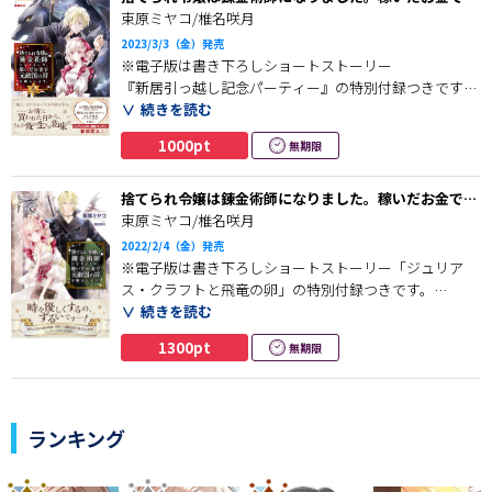
サマエルは、 “老いも死もない世界”を作るための
敵国の将を購入します。 ２
束原ミヤコ/椎名咲月
叡智を与えると聖王シェシフを唆し、心を操っていた。
2023/3/3（金）発売
※電子版は書き下ろしショートストーリー
ラシードを悪魔から守るため、大切なものをこれ以上
『新居引っ越し記念パーティー』の特別付録つきです。
悪魔に奪わせないため、クロエとジュリアスは悪魔との
続きを読む
戦いに挑む――！
悪魔・メフィストの力によって出現した魔物たちから
1000pt
無期限
アストリア王国を守ったクロエとジュリアスは、
美少女錬金術師（自称）×毒舌な元将軍（超美形）によ
報酬として得た広大な土地で、飛竜のヘリオスと
る
三人で暮らしていた。
捨てられ令嬢は錬金術師になりました。稼いだお金で元
冒険ファンタジー第二章、ついに完結！
敵国の将を購入します。【電子版特典付】
束原ミヤコ/椎名咲月
あるとき、クロエはジュリアスに刻まれた
2022/2/4（金）発売
後半には、クロエとジュリアスのその後を描いた、
『奴隷の刻印』を消したいと、
※電子版は書き下ろしショートストーリー「ジュリア
甘く優しいエピソードもたっぷり収録♡
ジュリアスはヘリオスに嫁が欲しい、と
ス・クラフトと飛竜の卵」の特別付録つきです。
元王太子のシリルに相談する。
続きを読む
クロエは稀代の美少女錬金術師（自称）。
1300pt
無期限
すると、飛竜や異界、魔導研究が
盛んなラシード神聖国へ行くことを勧められ、
かつて公爵令嬢だった彼女は3年前、
三人は早速ラシードに向かうことに。
突然婚約破棄されたうえ身分を剥奪され、
王都にぽいっと捨てられた。
ランキング
稀代の美少女錬金術師（自称）×超絶美形で毒舌な
元将軍による冒険ファンタジー、第二巻！
その後なりゆきで錬金術師に弟子入りし、
今や王都にお店を構えるほどのお金持ちに！