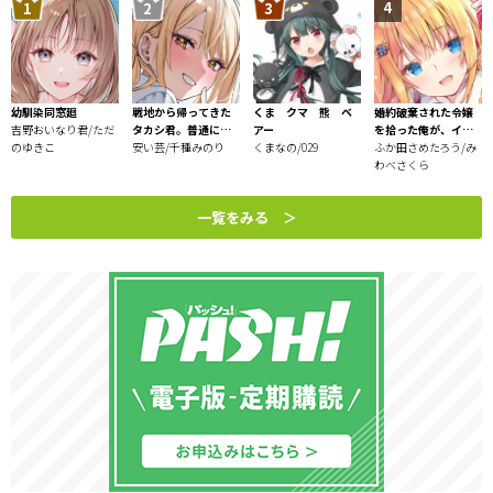
守銭奴となったクロエは、
敵国の元将軍で超美形のジュリアスを奴隷闘技場で購
入。
残酷で冷酷な黒太子と恐れられたその男を、
幼馴染同窓廻
戦地から帰ってきた
くま クマ 熊 ベ
婚約破棄された令嬢
クロエは錬金術の素材集めの護衛にしたのだが…⁉︎
吉野おいなり君/ただ
タカシ君。普通に高
アー
を拾った俺が、イケ
のゆきこ
校生活を送りたい
安い芸/千種みのり
くまなの/029
ナイことを教え込む
ふか田さめたろう/み
～美味しいものを食
わべさくら
顔良しスタイル良し性格最悪⁉︎ のジュリアスに弄ばれ
べさせておしゃれを
るうちに、
させて、世界一幸せ
なぜだか少しずつ彼に惹かれていき…!?
一覧をみる ＞
な少女にプロデュー
ス！～
稀代の美少女錬金術師×超絶美形で毒舌な元将軍の、
ツンデレLOVE STORY！