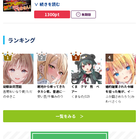
王道冒険譚第3弾！！
新たな街を目指す一行の目的地は
続きを読む
世界中の強者がひしめく武闘祭！
感情を表に出すことが苦手で、人と付き合うことを
1300pt
無期限
避ける内に、枯れたおじさんになっていた。
曲者揃いの大会で、ひとり闘いに挑む
アルベルトは勝ち残れるのか!?
しかし、ある日目を覚ますとそこは異世界。
さらに、美しいダークエルフの女性になっていた!?
ランキング
人間関係を諦めたおじさんが、
新しい自分として異世界で心を成長させていく、
内気な性格のハルカは、鋼の肉体、圧倒的な
歪だけど王道な冒険の物語第２弾！！
魔法力を持ちながらもウジウジウジウジ。
そんな彼女（彼）だったが、二回り以上歳の離れた
同期冒険者たちとパーティを組み、徐々に
異世界に順応し始める──
幼馴染同窓廻
戦地から帰ってきた
くま クマ 熊 ベ
婚約破棄された令嬢
人間関係を諦めたおじさんが、新しい自分として
吉野おいなり君/ただ
タカシ君。普通に高
アー
を拾った俺が、イケ
のゆきこ
校生活を送りたい
安い芸/千種みのり
くまなの/029
ナイことを教え込む
ふか田さめたろう/み
異世界で心を成長させていく、歪だけど王道な
～美味しいものを食
わべさくら
冒険の物語が幕を開ける！
べさせておしゃれを
させて、世界一幸せ
一覧をみる ＞
な少女にプロデュー
ス！～