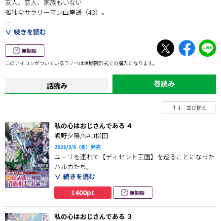
友人、恋人、家族もいない
孤独なサラリーマン山岸遥（43）。
感情を表に出すことが苦手で、人と付き合うことを
続きを読む
避ける内に、枯れたおじさんになっていた。
無期限
しかし、ある日目を覚ますとそこは異世界。
このアイコンがついているラノベは無期限形式での購入となります。
さらに、美しいダークエルフの女性になっていた!?
巻読み
話読み
内気な性格のハルカは、鋼の肉体、圧倒的な
魔法力を持ちながらもウジウジウジウジ。
↑↓ 並び替え
そんな彼女（彼）だったが、二回り以上歳の離れた
私の心はおじさんである ４
同期冒険者たちとパーティを組み、徐々に
嶋野夕陽/NAJI柳田
異世界に順応し始める──
2026/3/6（金）発売
ユーリを連れて【ディセント王国】を巡ることになった
人間関係を諦めたおじさんが、新しい自分として
ハルカたち。
異世界で心を成長させていく、歪だけど王道な
続きを読む
冒険の物語が幕を開ける！
秘密を持つユーリの異常な成長速度に驚きながらも、み
1400pt
無期限
んなで可愛がる日々を過ごしていたが、
次第にノクトを狙う貴族たちとの争いに巻き込まれてい
くことに。
私の心はおじさんである ３