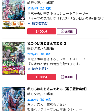
嶋野夕陽/NAJI柳田
悪意あるものたちとの戦いで、自身の倫理観とこの世界
2025/8/1（金）発売
の現実に悩むハルカは、自分なりの答えを見つけること
※電子版は書き下ろしショートストーリー
はできるのか？
『ギーツの覚悟しなければいけない日』の特別付録つき
さらに、ノクトの古い友人を訪ねた街ではアルベルトと
です。
続きを読む
モンタナが窮地に立たされる激戦が待っていた――!?
1400pt
無期限
曲者揃いの武闘際、その予選を見事突破したアルベルト
生き方を学びながら成長を続けるおじさんの王道冒険物
は、決勝トーナメントに挑む！
語第４弾!!
私の心はおじさんである ２
熱い戦いの裏でまたもや面倒ごとに巻き込まれるハルカ
嶋野夕陽/NAJI柳田
は、
2024/4/5（金）発売
謎の青年イーストンと協力し、吸血鬼と戦闘すること
※電子版は書き下ろしショートストーリー
に…
『レオの不満』の特別付録つきです。
続きを読む
危険な戦いに巻き込まないよう配慮するイーストンに対
謎の赤子「ユーリ」を救出し【神聖国レジオン】に
1300pt
無期限
し、
辿り着いたハルカ達。ダークエルフを破壊の神の使徒と
ハルカはおじさんの鈍感力を活かしてまさかの大活躍？
思い込む学生達に絡まれてしまう。
私の心はおじさんである【電子版特典付】
さらに、武闘際の救護室では人生を変える、師との出会
子供相手の模擬戦でハラハラしていたハルカだったが、
嶋野夕陽/NAJI柳田
いが待っていた！？
なぜかしもべ（？）ができることに！
2023/6/2（金）発売
友人、恋人、家族もいない
人間関係を諦めたおじさんが、異世界で心を成長させる
さらに、面倒な貴族のお坊ちゃんから依頼を受け、
孤独なサラリーマン山岸遥（43）。