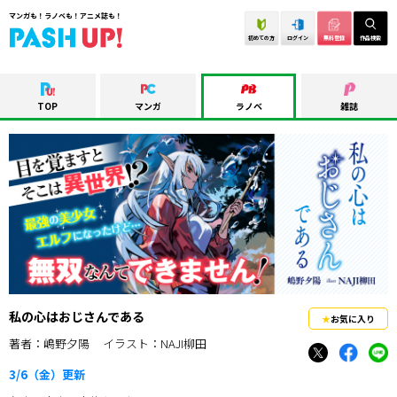
マンガも！ラノベも！アニメ誌も！
初めての方
ログイン
無料登録
作品検索
TOP
マンガ
ラノベ
雑誌
私の心はおじさんである
お気に入り
著者：嶋野夕陽
イラスト：NAJI柳田
3/6（金）
更新