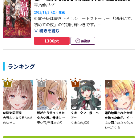
甘く穏やかな婚約生活を楽しんでいた。
覚めさせてしまいました（上）
琴乃葉/内河
2025/12/5（金）発売
そんなある日、ジェルフに隣国での任務が決定する。
※電子版は書き下ろしショートストーリー 「別荘にて、
しかしその任務では、なぜかマリアドールの同行も求め
初めての夜」の特別付録つきです。
られていた。
続きを読む
妻を亡くした男性のもとを夜ごと渡り歩く――
1300pt
無期限
そのことに疑問を感じるも、マリアドールはジェルフと
マリアドールは”ある能力”の特性から毒婦と噂されてい
一緒に海を渡ることを決意する。
るが、実は男性経験ゼロの貧乏女領主。
開放的な異国の雰囲気に二人の仲が深まる一方で、
そんな彼女に声をかけてきたのは、第一騎士団の英雄・
マリアドールの能力が隣国の陰謀を暴く事態へと繋がっ
ジェルフだった。
ランキング
ていき……？
「マリアドール嬢。私と契約結婚しませんか？」
エリート騎士にして名門公爵でもある人物からの唐突な
申し出。
事情を聞くと、ジェルフもどうやら訳アリの様子。
貧しい領地を救うため彼と手を組むことを決意したマリ
アドールだが、その先に待っていたのは溺愛の連続
幼馴染同窓廻
戦地から帰ってきた
くま クマ 熊 ベ
婚約破棄された令嬢
で……!?
吉野おいなり君/ただ
タカシ君。普通に高
アー
を拾った俺が、イケ
のゆきこ
校生活を送りたい
安い芸/千種みのり
くまなの/029
ナイことを教え込む
ふか田さめたろう/み
～美味しいものを食
わべさくら
べさせておしゃれを
させて、世界一幸せ