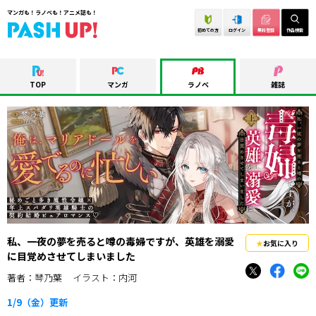
マンガも！ラノベも！アニメ誌も！
初めての方
ログイン
無料登録
作品検索
TOP
マンガ
ラノベ
雑誌
私、一夜の夢を売ると噂の毒婦ですが、英雄を溺愛
お気に入り
に目覚めさせてしまいました
著者：琴乃葉
イラスト：内河
1/9（金）
更新