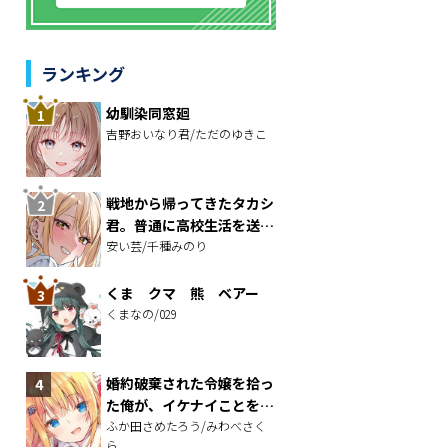
ランキング
幼馴染同窓廻
吉野おいなり君/ただのゆきこ
戦地から帰ってきたタカシ
君。普通に高校生活を送り
たい
安い芸/千種みのり
くま クマ 熊 ベアー
くまなの/029
婚約破棄された令嬢を拾っ
た俺が、イケナイことを教
え込む～美味しいものを食
ふか田さめたろう/みわべさく
ら