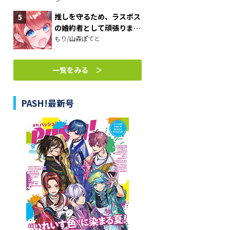
べさせておしゃれをさせ
て、世界一幸せな少女にプ
推しを守るため、ラスボス
ロデュース！～
の婚約者として頑張りま
す！
もり/山森ぽてと
一覧をみる ＞
PASH!最新号