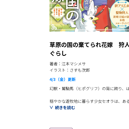
草原の国の棄てられ花嫁 狩
ぐらし
著者：江本マシメサ
イラスト：さすも次郎
4/3（金）
更新
幻獣・鷲騎馬（ヒポグリフ）の背に跨り、は
穏やかな遊牧地に暮らす少女セオラは、あ
取り残されたセオラの前に現れたのは、漆黒
続きを読む
「お、俺の花嫁にしてやる」
不器用ながらも一途な彼と、ぶつかりなが