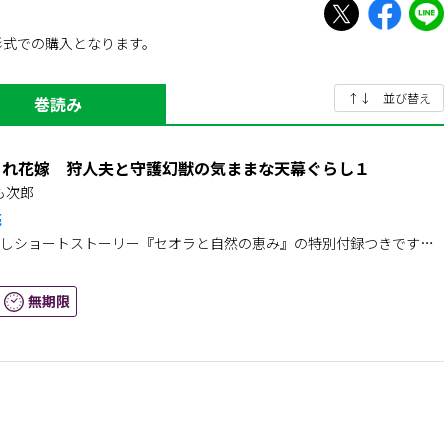
られた雄大な大地……
婦の愛おしい日々の物語。
形式での購入となります。
↑↓ 並び替え
巻読み
られ花嫁 狩人夫と守護幻獣の気ままな天幕ぐらし１
も次郎
売
しショートストーリー『セオラと自然の恵み』の特別付録つきです。
グリフ）の背に跨り、はるか果てしない草原を駆け巡る――
無期限
らす少女セオラは、ある日突然、婚約者から別れを告げられてしま
の前に現れたのは、漆黒の鷲騎馬を従えた幼なじみ・ スレン。
てやる」
な彼と、ぶつかりながらもはじまる新婚生活。