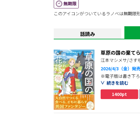
無期限
自然と共に迎える静寂な朝と夜、四季に彩
悠久の地を舞台に繰り広げられる、新婚夫
このアイコンがついているラノベは無期限
話読み
草原の国の棄て
江本マシメサ/さす
2026/4/3（金）発
※電子版は書き下ろ
続きを読む
幻獣・鷲騎馬（ヒポ
1400pt
穏やかな遊牧地に暮
う。
取り残されたセオラ
「お、俺の花嫁にし
不器用ながらも一途