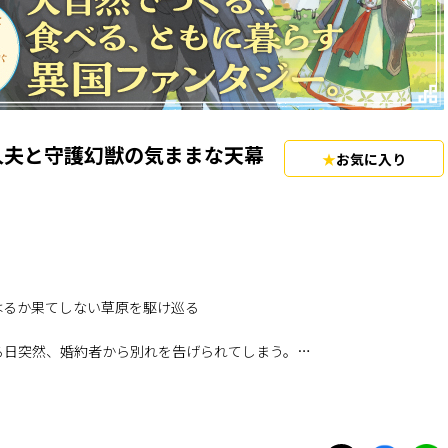
人夫と守護幻獣の気ままな天幕
お気に入り
るか果てしない草原を駆け巡る――
る日突然、婚約者から別れを告げられてしまう。
の鷲騎馬を従えた幼なじみ・ スレン。
らもはじまる新婚生活。