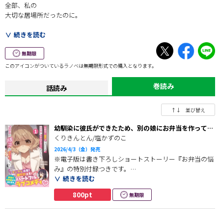
――全部、私の
大切な居場所だったのに。
大学2年生の塩田健は、毎日お弁当を作ってあげるほど想いを寄せていた
続きを読む
幼馴染・佐藤明莉に彼氏ができたことを知った。
失意の中、偶然知り合った美女・高槻知聖に余ったお弁当を渡したこと
無期限
で、二人の距離は急速に近づいていく。
このアイコンがついているラノベは無期限形式での購入となります。
だがそのことを知った明莉の様子がおかしくなっていき……。
巻読み
話読み
「なんで、知聖ちゃんがここにいるの？」
↑↓ 並び替え
――ずっと幼馴染で、特別な家族だったのに。
幼馴染に彼氏ができたため、別の娘にお弁当を作ってあ
げたら、幼馴染の様子がおかしくなった（文庫）１
くりきんとん/塩かずのこ
2026/4/3（金）発売
※電子版は書き下ろしショートストーリー『お弁当の悩
み』の特別付録つきです。
続きを読む
――全部、私の
800pt
無期限
大切な居場所だったのに。
大学2年生の塩田健は、毎日お弁当を作ってあげるほど