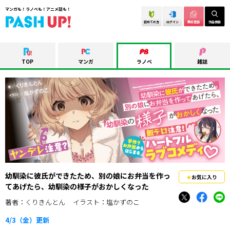
マンガも！ラノベも！アニメ誌も！
初めての方
ログイン
無料登録
作品検索
TOP
マンガ
ラノベ
雑誌
幼馴染に彼氏ができたため、別の娘にお弁当を作っ
お気に入り
てあげたら、幼馴染の様子がおかしくなった
著者：くりきんとん
イラスト：塩かずのこ
4/3（金）
更新