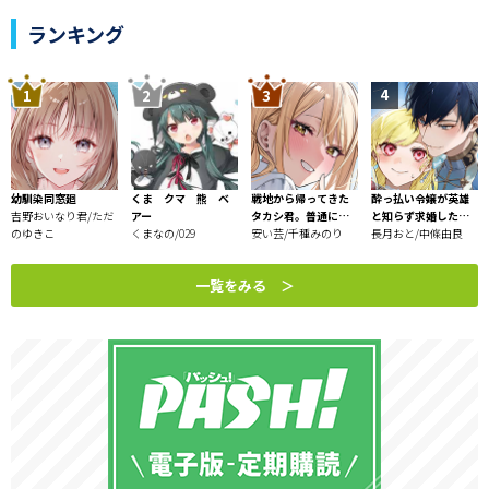
想いを寄せていた幼馴染・佐藤明莉に彼氏ができたこと
ランキング
を知った。
失意の中、偶然知り合った美女・高槻知聖に余ったお弁
当を渡したことで、二人の距離は急速に近づいていく。
だがそのことを知った明莉の様子がおかしくなってい
き……。
「なんで、知聖ちゃんがここにいるの？」
幼馴染同窓廻
くま クマ 熊 ベ
戦地から帰ってきた
酔っ払い令嬢が英雄
――ずっと幼馴染で、特別な家族だったのに。
吉野おいなり君/ただ
アー
タカシ君。普通に高
と知らず求婚した結
のゆきこ
くまなの/029
校生活を送りたい
安い芸/千種みのり
果 ～最強の神獣騎
長月おと/中條由良
士から溺愛がはじま
りました!?～
一覧をみる ＞