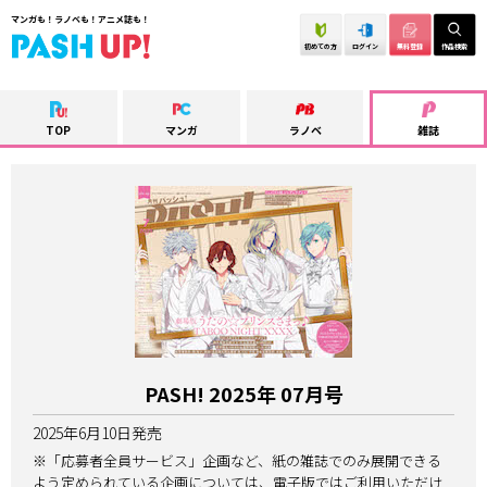
マンガも！ラノベも！アニメ誌も！
初めての方
ログイン
無料登録
作品検索
TOP
マンガ
ラノベ
雑誌
PASH! 2025年 07月号
2025年6月10日
発売
※「応募者全員サービス」企画など、紙の雑誌でのみ展開できる
よう定められている企画については、電子版ではご利用いただけ