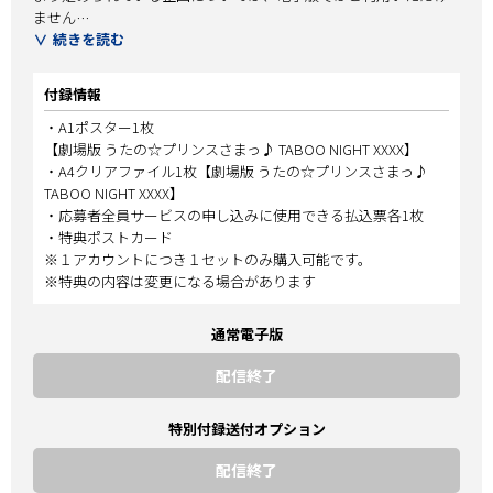
ません
続きを読む
※電子版には【劇場版 うたの☆プリンスさまっ♪ TABOO NIGHT
XXXX】A4クリアファイルは付属しません
付録情報
※「応募者全員サービス」企画など、紙の雑誌でのみ展開できる
よう
・A1ポスター1枚
定められている企画については、電子版ではご利用いただけませ
【劇場版 うたの☆プリンスさまっ♪ TABOO NIGHT XXXX】
ん
・A4クリアファイル1枚【劇場版 うたの☆プリンスさまっ♪
TABOO NIGHT XXXX】
【劇場版 うたの☆プリンスさまっ♪ TABOO NIGHT XXXX】
・応募者全員サービスの申し込みに使用できる払込票各1枚
QUARTET NIGHTコメント
・特典ポストカード
森久保祥太郎（寿嶺二役）＆鈴木達央（黒崎蘭丸役）、蒼井翔太
※１アカウントにつき１セットのみ購入可能です。
（美風藍役）＆前野智昭（カミュ役）対談
※特典の内容は変更になる場合があります
監督兼演出・関暁子、演出・北村翔太郎＆篠原准、CG・中島宏＆
宮嶋克佳、衣装・村山誓一インタビュー
通常電子版
【アニメ『ウマ娘 シンデレラグレイ』】
高柳知葉（オグリキャップ役）インタビュー
配信終了
田所あずさ（シンボリルドルフ役）＆Lynn（マルゼンスキー役）
対談
特別付録送付オプション
【映画『おっさんのパンツがなんだっていいじゃないか!』】
原田泰造（沖田誠役）＆中島颯太（五十嵐大地役）撮り下ろし・
配信終了
インタビュー