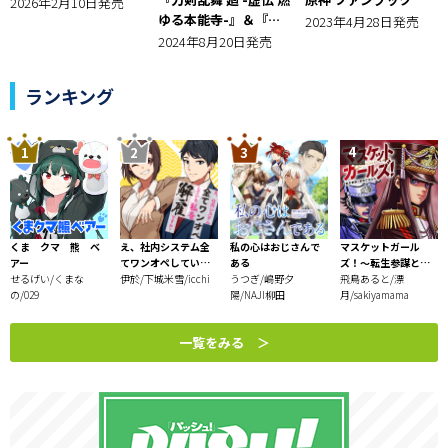
2026年2月10日発売
ゆる本能寺-』＆『刀
2023年4月28日発売
剣乱舞 廻 -々伝（どう
2024年8月20日発売
でん） 近し侍らうも
のら-』オフィシャル
ランキング
ファンブック
くま クマ 熊 ベ
え、社内システム全
私の心はおじさんで
マスケットガール
アー
てワンオペしている
ある
ズ！～転生参謀と戦
せるげい/くまな
私を解雇ですか？
伊於/下城米雪/icchi
うつぎ/嶋野夕
列乙女たち～
飛鳥あると/漂
の/029
陽/NAJI柳田
月/sakiyamama
一覧をみる ＞