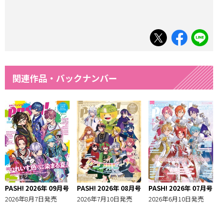
【おしゃべりVTuber】
電・A・ルーエインタビュー
【TO BE HERO X】
島﨑信長（ヤン・チョン／魂電役）インタビュー
【黒執事 -緑の魔女編-】
小野大輔（セバスチャン・ミカエリス役）インタビュー
【神統記（テオゴニア）】
花澤香菜（ジョゼ役）インタビュー
関連作品・バックナンバー
【最強の王様、二度目の人生は何をする？】
監督・元永慶太郎コメント
【Cafe DReAMLAND】
開発者・めとこインタビュー
【九龍ジェネリックロマンス】
置鮎龍太郎（蛇沼みゆき役）＆坂泰斗（タオ・グエン役）対談
【18TRIP】
18TRIP presents “HAMAツアーズ全体会議”レポート
【ヴィジランテ -僕のヒーローアカデミア ILLEGALS-】
【ウマ娘 プリティーダービー】【名探偵コナン】
PASH! 2026年 09月号
PASH! 2026年 08月号
PASH! 2026年 07月号
【ブレイクマイケース】【あんさんぶるスターズ！！】
【プロジェクトセカイ カラフルステージ! feat. 初音ミク】
2026年8月7日発売
2026年7月10日発売
2026年6月10日発売
【フラガリアメモリーズ】【崩壊3rd】【二哈と彼の白猫師尊】