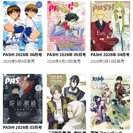
連載
「少年セカイのススメエンタメ道」
【『ヒプノシスマイク -Division Rap Battle-』Rule the Stage《MAD
TRIGGER CREW ＆ どついたれ本舗 feat. 道頓堀ダイバーズ》SP】
世界（EXILE/FANTASTICS）・植木豪・Toyotaka座談会
「STAGE PASH! 出張所」
【舞台『東京リベンジャーズ-The LAST LEAP-』】
北村諒（黒川イザナ役）インタビュー
PASH! 2026年 06月号
PASH! 2026年 05月号
PASH! 2026年 04月号
Pick Up!
2026年5月9日発売
2026年4月10日発売
2026年3月10日発売
【EVENT】
すたぽら 2025 One Man Live【緊急クエスト】クソゲーな人生を神
ゲーに!? 春の東西ライブを全クリせよ！
SIXFONIA 1st Live Tour -Lodious Takt-
M.S.S Project ファイナル サンダーボルト～怒りの電圧1億Volt at 横
浜アリーナ～
【NEWS】
『アイドリッシュセブン First BEAT! 劇場総集編』 ほか
【DRAMA CD & MUSIC】
古川慎インタビュー ほか
PASH! 2026年 03月号
原神 ファンブック
『刀剣乱舞 廻 -虚伝 燃