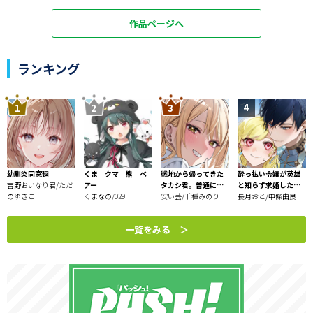
作品ページへ
ランキング
幼馴染同窓廻
くま クマ 熊 ベ
戦地から帰ってきた
酔っ払い令嬢が英雄
吉野おいなり君/ただ
アー
タカシ君。普通に高
と知らず求婚した結
のゆきこ
くまなの/029
校生活を送りたい
安い芸/千種みのり
果 ～最強の神獣騎
長月おと/中條由良
士から溺愛がはじま
りました!?～
一覧をみる ＞