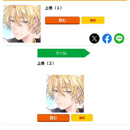
上巻（１）
読む
無料
上巻（２）
読む
無料