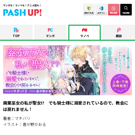
マンガも！ラノベも！アニメ誌も！
初めての方
ログイン
無料登録
作品検索
TOP
マンガ
ラノベ
雑誌
廃棄巫女の私が聖女!? でも騎士様に溺愛されているので、教会に
は戻れません！
著者：マチバリ
イラスト：春が野かおる