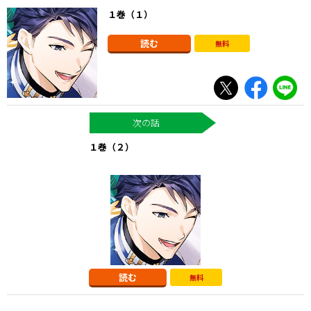
１巻（１）
読む
無料
１巻（２）
読む
無料