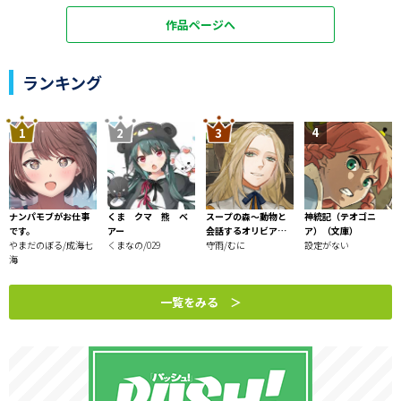
作品ページへ
ランキング
ナンパモブがお仕事
くま クマ 熊 ベ
スープの森～動物と
神統記（テオゴニ
です。
アー
会話するオリビアと
ア）（文庫）
やまだのぼる/成海七
くまなの/029
元傭兵アーサーの物
守雨/むに
設定がない
海
語～
一覧をみる ＞