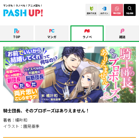
マンガも！ラノベも！アニメ誌も！
初めての方
ログイン
無料登録
作品検索
TOP
マンガ
ラノベ
雑誌
騎士団長、そのプロポーズはありえません！
著者：橘叶和
イラスト：園見亜季