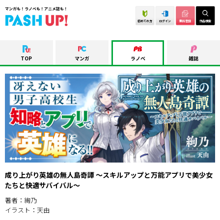
マンガも！ラノベも！アニメ誌も！
初めての方
ログイン
無料登録
作品検索
TOP
マンガ
ラノベ
雑誌
成り上がり英雄の無人島奇譚 ～スキルアップと万能アプリで美少女
たちと快適サバイバル～
著者：絢乃
イラスト：天由