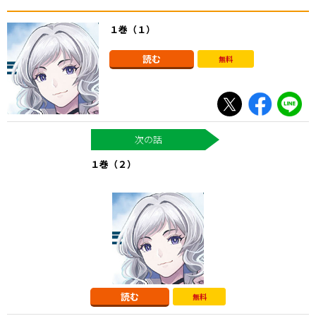
１巻（１）
読む
無料
１巻（２）
読む
無料