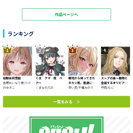
作品ページへ
ランキング
幼馴染同窓廻
くま クマ 熊 ベ
戦地から帰ってきた
スープの森～動物と
吉野おいなり君/ただ
アー
タカシ君。普通に高
会話するオリビアと
のゆきこ
くまなの/029
校生活を送りたい
安い芸/千種みのり
元傭兵アーサーの物
守雨/むに
語～
一覧をみる ＞