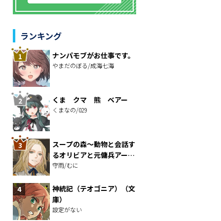
ランキング
ナンパモブがお仕事です。
やまだのぼる/成海七海
くま クマ 熊 ベアー
くまなの/029
スープの森～動物と会話す
るオリビアと元傭兵アーサ
ーの物語～
守雨/むに
神統記（テオゴニア）（文
庫）
設定がない