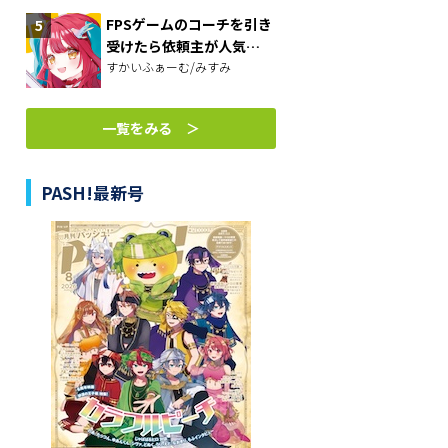
FPSゲームのコーチを引き
受けたら依頼主が人気
VTuberの美少女だった
すかいふぁーむ/みすみ
一覧をみる ＞
PASH!最新号