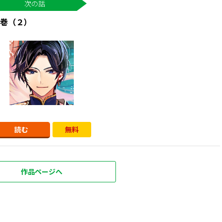
巻（２）
読む
無料
作品ページへ