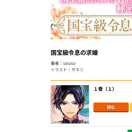
国宝級令息の求婚
著者：sasasa
イラスト：ザネリ
１巻（１）
読む