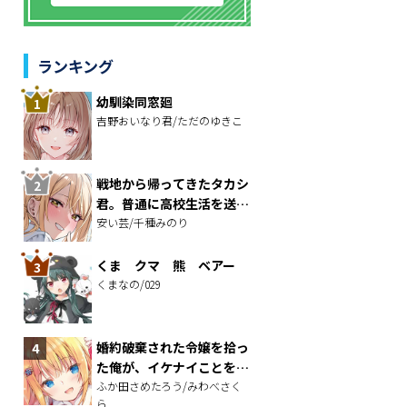
ランキング
幼馴染同窓廻
吉野おいなり君/ただのゆきこ
戦地から帰ってきたタカシ
君。普通に高校生活を送り
たい
安い芸/千種みのり
くま クマ 熊 ベアー
くまなの/029
婚約破棄された令嬢を拾っ
た俺が、イケナイことを教
え込む～美味しいものを食
ふか田さめたろう/みわべさく
ら