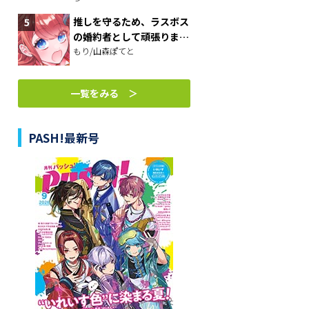
べさせておしゃれをさせ
て、世界一幸せな少女にプ
推しを守るため、ラスボス
ロデュース！～
の婚約者として頑張りま
す！
もり/山森ぽてと
一覧をみる ＞
PASH!最新号