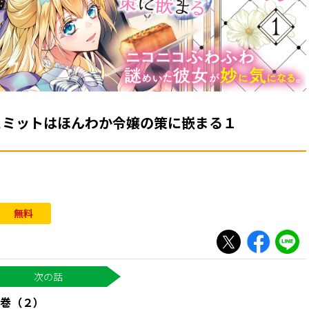
ュミットはほんわか令嬢の策に嵌まる１
無料
巻（２）