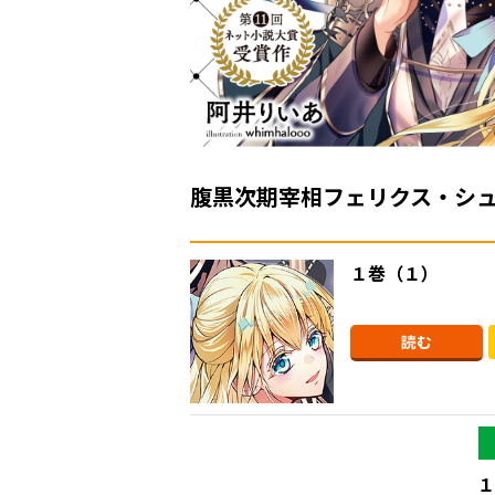
腹黒次期宰相フェリクス・シ
１巻（１）
読む
１