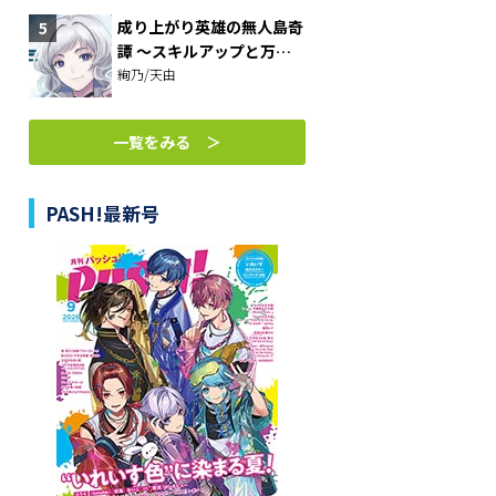
成り上がり英雄の無人島奇
譚 ～スキルアップと万能
アプリで美少女たちと快適
絢乃/天由
サバイバル～
一覧をみる ＞
PASH!最新号