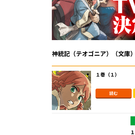
神統記（テオゴニア）（文庫
１巻（１）
読む
１