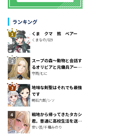
ランキング
くま クマ 熊 ベアー
くまなの/029
スープの森～動物と会話す
るオリビアと元傭兵アーサ
ーの物語～
守雨/むに
地味な剣聖はそれでも最強
です
明石六郎/シソ
戦地から帰ってきたタカシ
君。普通に高校生活を送り
たい
安い芸/千種みのり