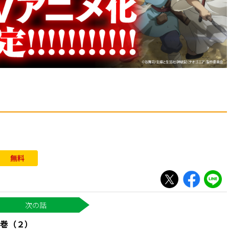
）
無料
巻（２）