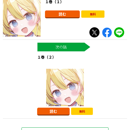
１巻（１）
読む
無料
１巻（２）
読む
無料