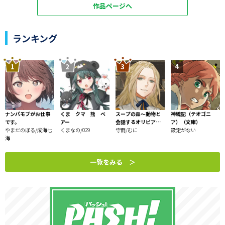
作品ページへ
ランキング
ナンパモブがお仕事
くま クマ 熊 ベ
スープの森～動物と
神統記（テオゴニ
です。
アー
会話するオリビアと
ア）（文庫）
やまだのぼる/成海七
くまなの/029
元傭兵アーサーの物
守雨/むに
設定がない
海
語～
一覧をみる ＞