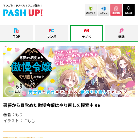
マンガも！ラノベも！アニメ誌も！
初めての方
ログイン
無料登録
作品検索
TOP
マンガ
ラノベ
雑誌
悪夢から目覚めた傲慢令嬢はやり直しを模索中 Re
著者：もり
イラスト：にもし