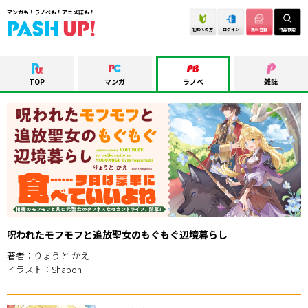
マンガも！ラノベも！アニメ誌も！
初めての方
ログイン
無料登録
作品検索
TOP
マンガ
ラノベ
雑誌
呪われたモフモフと追放聖女のもぐもぐ辺境暮らし
著者：りょうと かえ
イラスト：Shabon