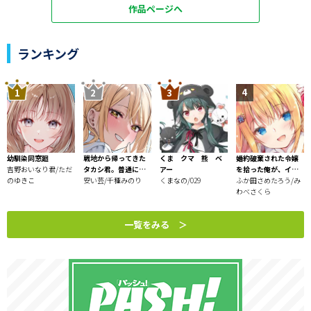
作品ページへ
ランキング
幼馴染同窓廻
戦地から帰ってきた
くま クマ 熊 ベ
婚約破棄された令嬢
吉野おいなり君/ただ
タカシ君。普通に高
アー
を拾った俺が、イケ
のゆきこ
校生活を送りたい
安い芸/千種みのり
くまなの/029
ナイことを教え込む
ふか田さめたろう/み
～美味しいものを食
わべさくら
べさせておしゃれを
させて、世界一幸せ
一覧をみる ＞
な少女にプロデュー
ス！～