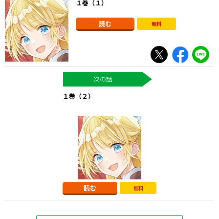
１巻（１）
読む
無料
１巻（２）
読む
無料