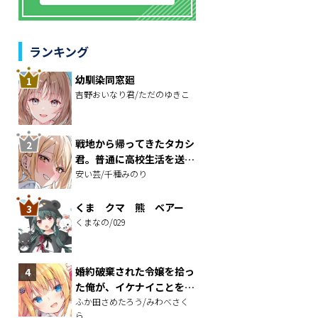
ランキング
幼馴染同窓廻
吉野おいなり君/ただのゆきこ
戦地から帰ってきたタカシ
君。普通に高校生活を送り
たい
安い芸/千種みのり
くま クマ 熊 ベアー
くまなの/029
婚約破棄された令嬢を拾っ
た俺が、イケナイことを教
え込む～美味しいものを食
ふか田さめたろう/みわべさく
ら