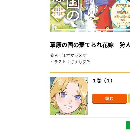
草原の国の棄てられ花嫁 狩
著者：江本マシメサ
イラスト：さすも次郎
１巻（１）
読む