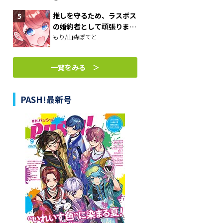
べさせておしゃれをさせ
て、世界一幸せな少女にプ
推しを守るため、ラスボス
ロデュース！～
の婚約者として頑張りま
す！
もり/山森ぽてと
一覧をみる ＞
PASH!最新号