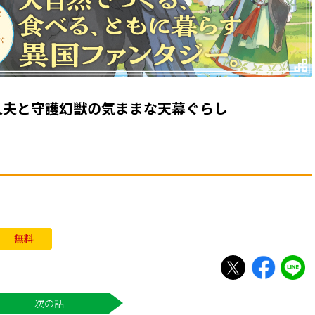
人夫と守護幻獣の気ままな天幕ぐらし
無料