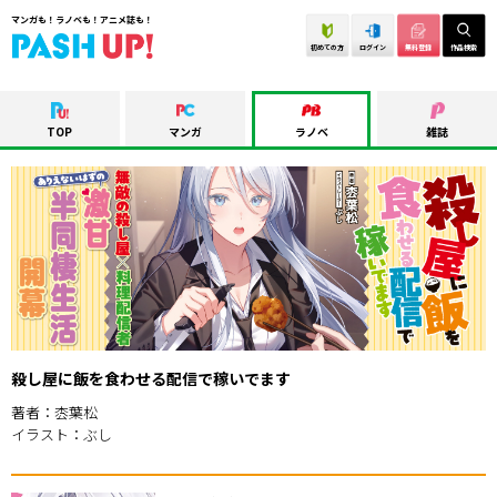
マンガも！ラノベも！アニメ誌も！
初めての方
ログイン
無料登録
作品検索
TOP
マンガ
ラノベ
雑誌
殺し屋に飯を食わせる配信で稼いでます
著者：枩葉松
イラスト：ぶし