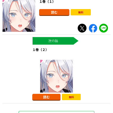
１巻（１）
読む
無料
１巻（２）
読む
無料