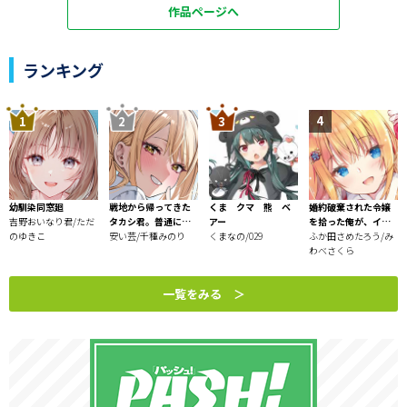
作品ページへ
ランキング
幼馴染同窓廻
戦地から帰ってきた
くま クマ 熊 ベ
婚約破棄された令嬢
吉野おいなり君/ただ
タカシ君。普通に高
アー
を拾った俺が、イケ
のゆきこ
校生活を送りたい
安い芸/千種みのり
くまなの/029
ナイことを教え込む
ふか田さめたろう/み
～美味しいものを食
わべさくら
べさせておしゃれを
させて、世界一幸せ
一覧をみる ＞
な少女にプロデュー
ス！～